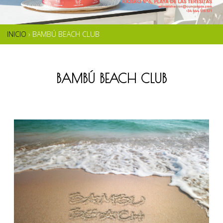
INICIO
›
BAMBÚ BEACH CLUB
SE
ENCUENTRA
BAMBÚ BEACH CLUB
USTED
AQUÍ