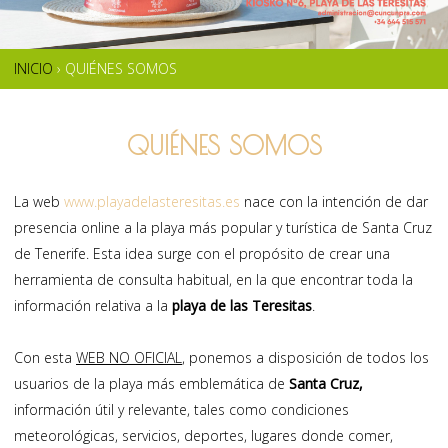
INICIO
›
QUIÉNES SOMOS
SE
ENCUENTRA
QUIÉNES SOMOS
USTED
La web
www.playadelasteresitas.es
nace con la intención de dar
AQUÍ
presencia online a la playa más popular y turística de Santa Cruz
de Tenerife. Esta idea surge con el propósito de crear una
herramienta de consulta habitual, en la que encontrar toda la
información relativa a la
playa de las Teresitas
.
Con esta
WEB NO OFICIAL
, ponemos a disposición de todos los
usuarios de la playa más emblemática de
Santa Cruz,
información útil y relevante, tales como condiciones
meteorológicas, servicios, deportes, lugares donde comer,