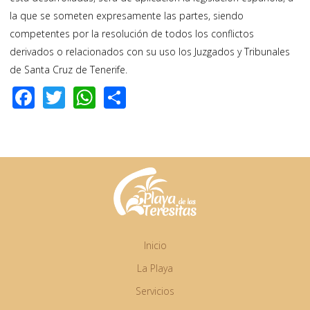
la que se someten expresamente las partes, siendo
competentes por la resolución de todos los conflictos
derivados o relacionados con su uso los Juzgados y Tribunales
de Santa Cruz de Tenerife.
F
T
W
S
ac
wi
h
h
e
tt
at
ar
b
er
s
e
o
A
o
p
k
p
Inicio
La Playa
Servicios