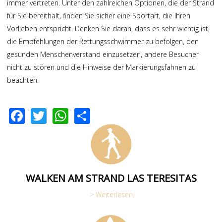
immer vertreten. Unter den zahlreichen Optionen, die der Strand
für Sie bereithält, finden Sie sicher eine Sportart, die Ihren
Vorlieben entspricht. Denken Sie daran, dass es sehr wichtig ist,
die Empfehlungen der Rettungsschwimmer zu befolgen, den
gesunden Menschenverstand einzusetzen, andere Besucher
nicht zu stören und die Hinweise der Markierungsfahnen zu
beachten.
F
T
W
S
ac
wi
h
h
e
tt
at
ar
b
er
s
e
o
A
WALKEN AM STRAND LAS TERESITAS
o
p
> Weiterlesen
k
p